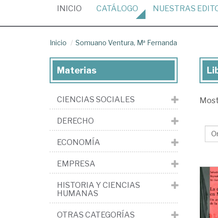
(CURRENT)
INICIO
CATÁLOGO
NUESTRAS
EDIT
Inicio
Somuano Ventura, Mª Fernanda
Materias
Li
Lib
de
CIENCIAS SOCIALES
Mos
So
Ven
DERECHO
Mª
ECONOMÍA
Fe
EMPRESA
HISTORIA Y CIENCIAS
HUMANAS
OTRAS CATEGORÍAS