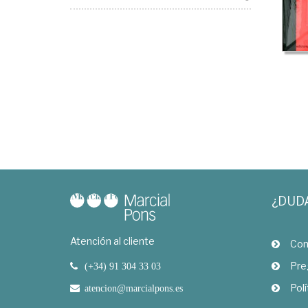
¿DUD
Atención al cliente
Com
Pre
(+34) 91 304 33 03
Polí
atencion@marcialpons.es