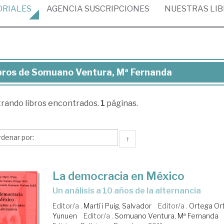
ORIALES
AGENCIA
SUSCRIPCIONES
NUESTRAS
LI
bros de Somuano Ventura, Mª Fernanda
ros
trando
libros encontrados.
1
páginas.
muano
tura,
↑
rnanda
La democracia en México
un análisis a 10 años de la alternancia
Editor/a .
Martí i Puig, Salvador
Editor/a .
Ortega Ort
Yunuen
Editor/a .
Somuano Ventura, Mª Fernanda