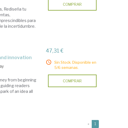
COMPRAR
s, Rediseña tu
entas,
mprescindibles para
de la incertidumbre.
47,31 €
 and innovation
Sin Stock. Disponible en
ay
5/6 semanas.
rney from beginning
COMPRAR
, guiding readers
park of an idea all
(current)
«
1