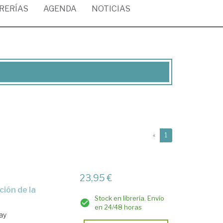
BRERÍAS
AGENDA
NOTICIAS
(current)
«
1
23,95 €
Stock en librería. Envío
en 24/48 horas
ay