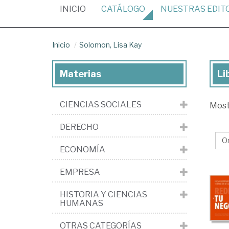
(CURRENT)
INICIO
CATÁLOGO
NUESTRAS
EDIT
Inicio
Solomon, Lisa Kay
Materias
Li
Lib
de
CIENCIAS SOCIALES
Mos
So
Lis
DERECHO
Ka
ECONOMÍA
EMPRESA
HISTORIA Y CIENCIAS
HUMANAS
OTRAS CATEGORÍAS