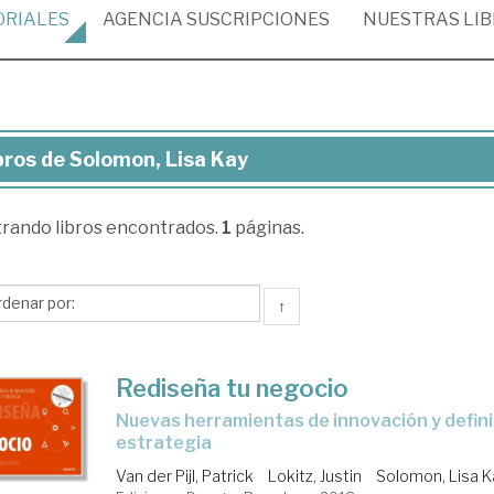
ORIALES
AGENCIA
SUSCRIPCIONES
NUESTRAS
LI
bros de Solomon, Lisa Kay
ros
trando
libros encontrados.
1
páginas.
lomon,
a
y
↑
Rediseña tu negocio
nuevas herramientas de innovación y definición de la
estrategia
Van der Pijl, Patrick
Lokitz, Justin
Solomon, Lisa K