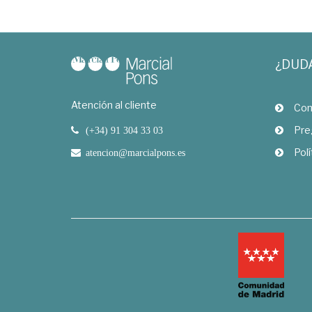
¿DUD
Atención al cliente
Com
Pre
(+34) 91 304 33 03
Polí
atencion@marcialpons.es