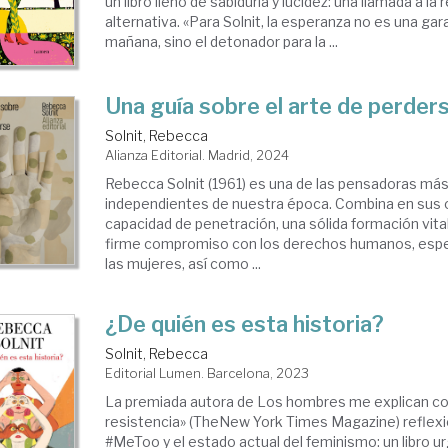
un libro lleno de sabiduría y lucidez: una llamada a la 
alternativa. «Para Solnit, la esperanza no es una gara
mañana, sino el detonador para la ...
Una guía sobre el arte de perder
Solnit, Rebecca
Alianza Editorial. Madrid, 2024
Rebecca Solnit (1961) es una de las pensadoras más
independientes de nuestra época. Combina en sus o
capacidad de penetración, una sólida formación vita
firme compromiso con los derechos humanos, espe
las mujeres, así como ...
¿De quién es esta historia?
Solnit, Rebecca
Editorial Lumen. Barcelona, 2023
La premiada autora de Los hombres me explican cos
resistencia» (TheNew York Times Magazine) reflexi
#MeToo y el estado actual del feminismo: un libro u