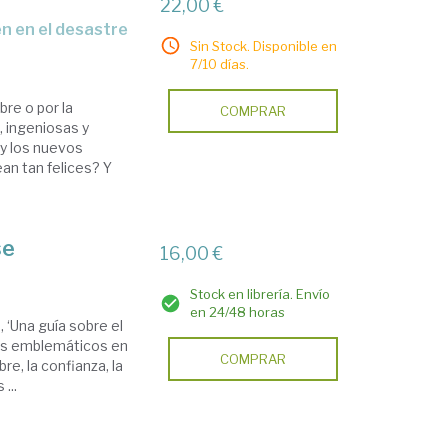
22,00 €
n en el desastre
Sin Stock. Disponible en
7/10 días.
re o por la
COMPRAR
, ingeniosas y
y los nuevos
ean tan felices? Y
se
16,00 €
Stock en librería. Envío
en 24/48 horas
 ‘Una guía sobre el
es emblemáticos en
COMPRAR
re, la confianza, la
...