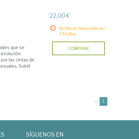
22,00 €
Sin Stock. Disponible en
7/10 días.
idades que se
COMPRAR
 evolución
por las cintas de
exuales, Solnit
(current)
«
1
ES
SÍGUENOS EN