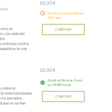
16,00 €
gente
Sin Stock. Disponible en
7/10 días.
 como el
COMPRAR
 y la caída del
 los
s exitosas contra
apatista, la «ola
16,00 €
Stock en librería. Envío
en 24/48 horas
 sobre la
la violencia basada
COMPRAR
otros ejemplos
d que no se han