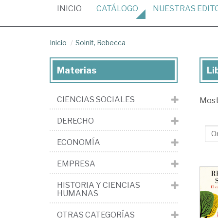
(CURRENT)
INICIO
CATÁLOGO
NUESTRAS
EDIT
Inicio
Solnit, Rebecca
Materias
Li
Lib
de
CIENCIAS SOCIALES
Mos
Sol
Re
DERECHO
ECONOMÍA
EMPRESA
HISTORIA Y CIENCIAS
HUMANAS
OTRAS CATEGORÍAS