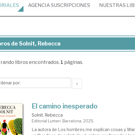
ORIALES
AGENCIA
SUSCRIPCIONES
NUESTRAS
LI
bros de Solnit, Rebecca
ros
trando
libros encontrados.
1
páginas.
nit,
becca
↑
El camino inesperado
Solnit, Rebecca
Editorial Lumen. Barcelona, 2025
La autora de Los hombres me explican cosas y Wan