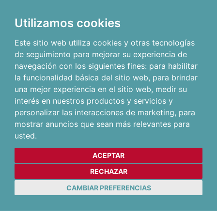
Utilizamos cookies
Este sitio web utiliza cookies y otras tecnologías
de seguimiento para mejorar su experiencia de
navegación con los siguientes fines:
para habilitar
la funcionalidad básica del sitio web
,
para brindar
una mejor experiencia en el sitio web
,
medir su
interés en nuestros productos y servicios y
personalizar las interacciones de marketing
,
para
mostrar anuncios que sean más relevantes para
usted
.
ACEPTAR
RECHAZAR
CAMBIAR PREFERENCIAS