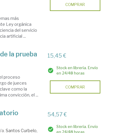
COMPRAR
 temas más
nte Ley orgánica
iencia del servicio
 artificial ...
 de la prueba
15,45 €
Stock en librería. Envío
en 24/48 horas
del proceso
cargo de jueces
COMPRAR
 clave como la
ima convicción, el ...
atorio
54,57 €
Stock en librería. Envío
/a.
Santos Curbelo,
en 24/48 horas