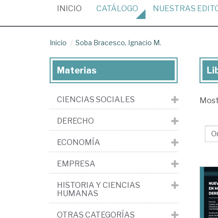
(CURRENT)
INICIO
CATÁLOGO
NUESTRAS
EDIT
Inicio
Soba Bracesco, Ignacio M.
Materias
Li
Lib
de
CIENCIAS SOCIALES
Mos
So
Bra
DERECHO
Ign
ECONOMÍA
M.
EMPRESA
HISTORIA Y CIENCIAS
HUMANAS
OTRAS CATEGORÍAS