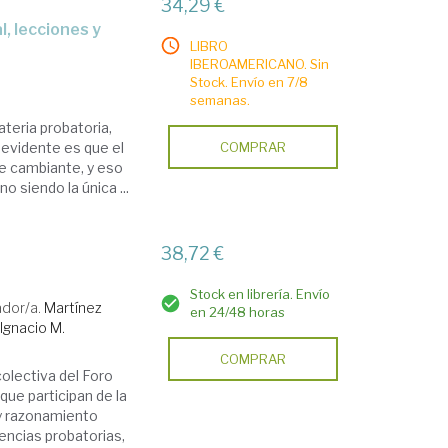
34,29 €
LIBRO
IBEROAMERICANO. Sin
Stock. Envío en 7/8
semanas.
ateria probatoria,
 evidente es que el
COMPRAR
e cambiante, y eso
 siendo la única ...
38,72 €
Stock en librería. Envío
ador/a.
Martínez
en 24/48 horas
Ignacio M.
COMPRAR
colectiva del Foro
ue participan de la
y razonamiento
encias probatorias,