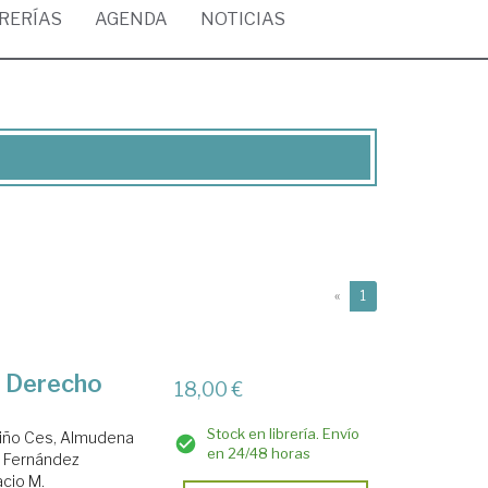
BRERÍAS
AGENDA
NOTICIAS
(current)
«
1
e Derecho
18,00 €
Stock en librería. Envío
liño Ces, Almudena
en 24/48 horas
.
Fernández
cio M.