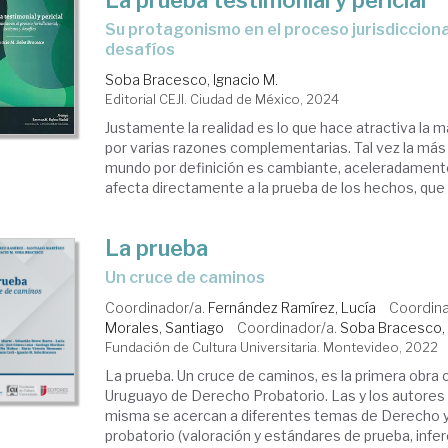
La prueba testimonial y pericial
su protagonismo en el proceso jurisdiccional, lecciones y
desafíos
Soba Bracesco, Ignacio M.
Editorial CEJI. Ciudad de México, 2024
Justamente la realidad es lo que hace atractiva la m
por varias razones complementarias. Tal vez la más
mundo por definición es cambiante, aceleradament
afecta directamente a la prueba de los hechos, que no
La prueba
un cruce de caminos
Coordinador/a.
Fernández Ramírez, Lucía
Coordin
Morales, Santiago
Coordinador/a.
Soba Bracesco, 
Fundación de Cultura Universitaria. Montevideo, 2022
La prueba. Un cruce de caminos, es la primera obra 
Uruguayo de Derecho Probatorio. Las y los autores q
misma se acercan a diferentes temas de Derecho 
probatorio (valoración y estándares de prueba, infer