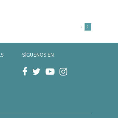
(current)
«
1
ES
SÍGUENOS EN