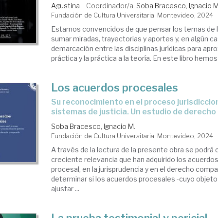
Agustina
Coordinador/a.
Soba Bracesco, Ignacio M
Fundación de Cultura Universitaria. Montevideo, 2024
Estamos convencidos de que pensar los temas de l
sumar miradas, trayectorias y aportes y, en algún ca
demarcación entre las disciplinas jurídicas para aprox
práctica y la práctica a la teoría. En este libro hemos 
Los acuerdos procesales
Su reconocimiento en el proceso jurisdiccional y los
sistemas de justicia. Un estudio de derech
Soba Bracesco, Ignacio M.
Fundación de Cultura Universitaria. Montevideo, 2024
A través de la lectura de la presente obra se podrá 
creciente relevancia que han adquirido los acuerdos 
procesal, en la jurisprudencia y en el derecho comp
determinar si los acuerdos procesales -cuyo objeto
ajustar ...