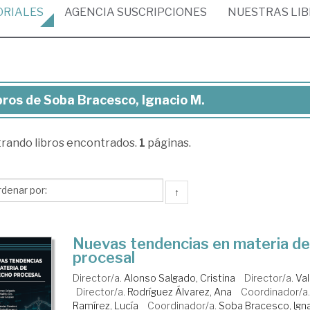
ORIALES
AGENCIA
SUSCRIPCIONES
NUESTRAS
LI
bros de Soba Bracesco, Ignacio M.
ros
trando
libros encontrados.
1
páginas.
ba
cesco,
acio
↑
Nuevas tendencias en materia d
procesal
Director/a.
Alonso Salgado, Cristina
Director/a.
Va
Director/a.
Rodríguez Álvarez, Ana
Coordinador/a
Ramírez, Lucía
Coordinador/a.
Soba Bracesco, Igna