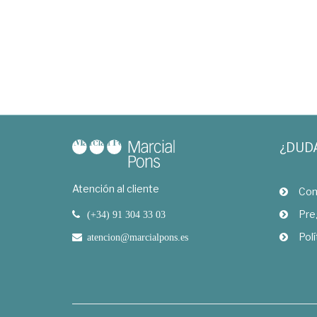
¿DUD
Atención al cliente
Com
Pre
(+34) 91 304 33 03
Polí
atencion@marcialpons.es