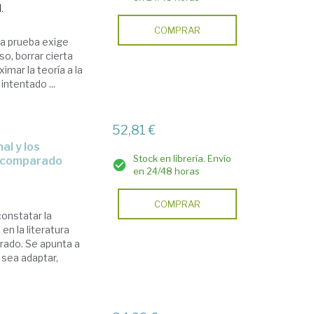
.
COMPRAR
a prueba exige
so, borrar cierta
imar la teoría a la
intentado ...
52,81 €
Stock en librería. Envío
o comparado
en 24/48 horas
COMPRAR
constatar la
en la literatura
arado. Se apunta a
 sea adaptar,