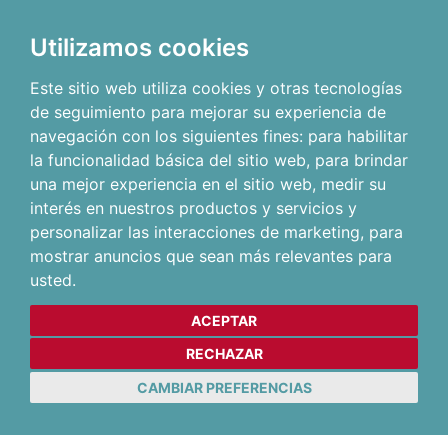
Utilizamos cookies
Este sitio web utiliza cookies y otras tecnologías
de seguimiento para mejorar su experiencia de
navegación con los siguientes fines:
para habilitar
la funcionalidad básica del sitio web
,
para brindar
una mejor experiencia en el sitio web
,
medir su
interés en nuestros productos y servicios y
personalizar las interacciones de marketing
,
para
mostrar anuncios que sean más relevantes para
usted
.
ACEPTAR
RECHAZAR
CAMBIAR PREFERENCIAS