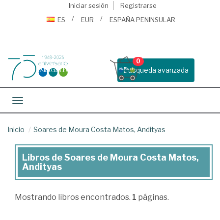
Iniciar sesión
Registrarse
ES
EUR
ESPAÑA PENINSULAR
0
Busqueda avanzada
Toggle navigation
Inicio
Soares de Moura Costa Matos, Andityas
Libros de Soares de Moura Costa Matos,
Libros
Andityas
de
Soares
Mostrando
libros encontrados.
1
páginas.
de