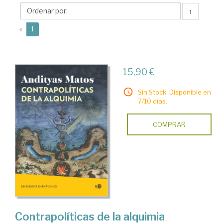
Moura
↑
Costa
(current)
Matos,
«
1
Andityas
15,90 €
Sin Stock. Disponible en
7/10 días.
COMPRAR
Contrapolíticas de la alquimia