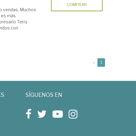
COMPRAR
No vendas. Muchos
r es más
presario Terry
ondos con
(current)
«
1
ES
SÍGUENOS EN