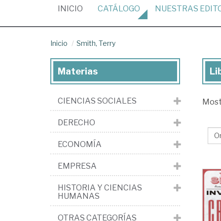
(CURRENT)
INICIO
CATÁLOGO
NUESTRAS
EDIT
Inicio
Smith, Terry
Materias
Li
Lib
de
CIENCIAS SOCIALES
Mos
Smi
Ter
DERECHO
ECONOMÍA
EMPRESA
HISTORIA Y CIENCIAS
HUMANAS
OTRAS CATEGORÍAS