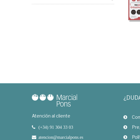
¿DUD
Atención al cliente
Com
Pre
(+34) 91 304 33 03
Polí
atencion@marcialpons.es