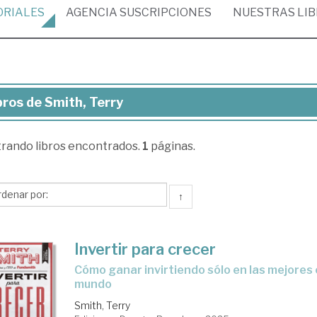
ORIALES
AGENCIA
SUSCRIPCIONES
NUESTRAS
LI
bros de Smith, Terry
ros
trando
libros encontrados.
1
páginas.
th,
ry
↑
Invertir para crecer
Cómo ganar invirtiendo sólo en las mejores compañías del
mundo
Smith, Terry