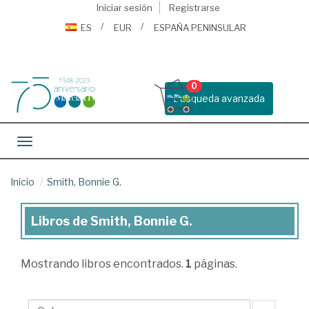
Iniciar sesión
Registrarse
ES
EUR
ESPAÑA PENINSULAR
0
Busqueda avanzada
Toggle navigation
Inicio
Smith, Bonnie G.
Libros de Smith, Bonnie G.
Libros
de
Mostrando
libros encontrados.
1
páginas.
Smith,
Bonnie