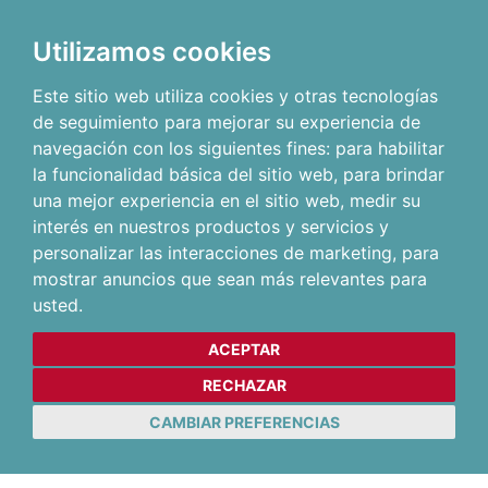
Utilizamos cookies
Este sitio web utiliza cookies y otras tecnologías
de seguimiento para mejorar su experiencia de
navegación con los siguientes fines:
para habilitar
la funcionalidad básica del sitio web
,
para brindar
una mejor experiencia en el sitio web
,
medir su
interés en nuestros productos y servicios y
personalizar las interacciones de marketing
,
para
mostrar anuncios que sean más relevantes para
usted
.
ACEPTAR
RECHAZAR
CAMBIAR PREFERENCIAS