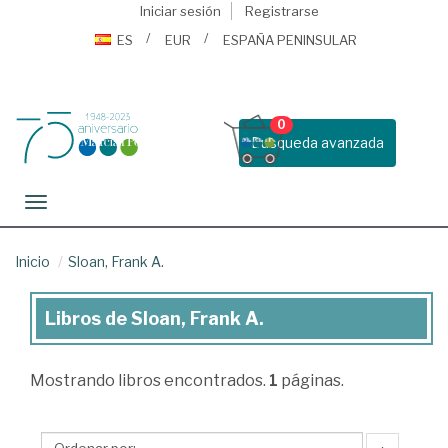
Iniciar sesión
Registrarse
ES
EUR
ESPAÑA PENINSULAR
0
Busqueda avanzada
Toggle navigation
Inicio
Sloan, Frank A.
Libros de Sloan, Frank A.
Libros
de
Mostrando
libros encontrados.
1
páginas.
Sloan,
Frank