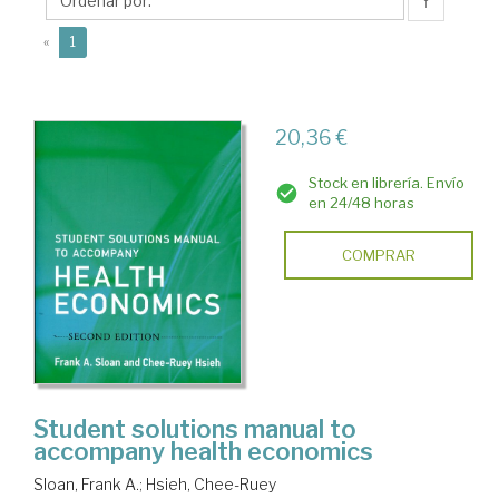
A.
↑
(current)
«
1
20,36 €
Stock en librería. Envío
en 24/48 horas
COMPRAR
Student solutions manual to
accompany health economics
Sloan, Frank A.
;
Hsieh, Chee-Ruey