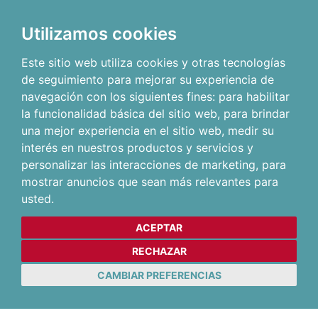
Utilizamos cookies
Este sitio web utiliza cookies y otras tecnologías
de seguimiento para mejorar su experiencia de
navegación con los siguientes fines:
para habilitar
la funcionalidad básica del sitio web
,
para brindar
una mejor experiencia en el sitio web
,
medir su
interés en nuestros productos y servicios y
personalizar las interacciones de marketing
,
para
mostrar anuncios que sean más relevantes para
usted
.
ACEPTAR
RECHAZAR
CAMBIAR PREFERENCIAS