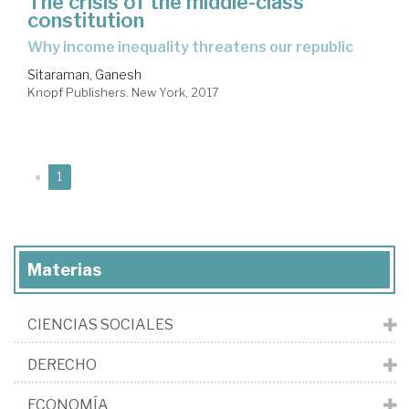
The crisis of the middle-class
constitution
why income inequality threatens our republic
Sitaraman, Ganesh
Knopf Publishers. New York, 2017
(current)
«
1
Materias
CIENCIAS SOCIALES
DERECHO
ECONOMÍA