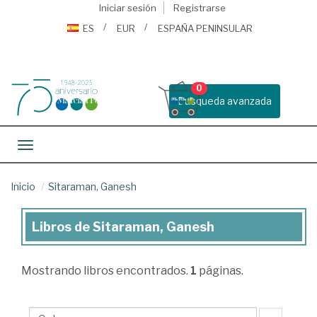
Iniciar sesión
Registrarse
ES
EUR
ESPAÑA PENINSULAR
0
Busqueda avanzada
Toggle navigation
Inicio
Sitaraman, Ganesh
Libros de Sitaraman, Ganesh
Libros
de
Mostrando
libros encontrados.
1
páginas.
Sitaraman,
Ganesh