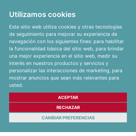
Utilizamos cookies
Este sitio web utiliza cookies y otras tecnologías
de seguimiento para mejorar su experiencia de
navegación con los siguientes fines:
para habilitar
la funcionalidad básica del sitio web
,
para brindar
una mejor experiencia en el sitio web
,
medir su
interés en nuestros productos y servicios y
personalizar las interacciones de marketing
,
para
mostrar anuncios que sean más relevantes para
usted
.
ACEPTAR
RECHAZAR
CAMBIAR PREFERENCIAS