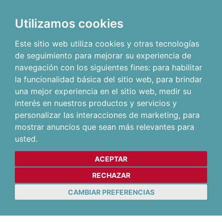
Utilizamos cookies
Este sitio web utiliza cookies y otras tecnologías
de seguimiento para mejorar su experiencia de
navegación con los siguientes fines:
para habilitar
la funcionalidad básica del sitio web
,
para brindar
una mejor experiencia en el sitio web
,
medir su
interés en nuestros productos y servicios y
personalizar las interacciones de marketing
,
para
mostrar anuncios que sean más relevantes para
usted
.
ACEPTAR
RECHAZAR
CAMBIAR PREFERENCIAS