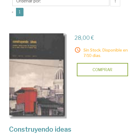
César
↑
Daniel
(current)
«
1
28,00 €
Sin Stock. Disponible en
7/10 días.
COMPRAR
Construyendo ideas