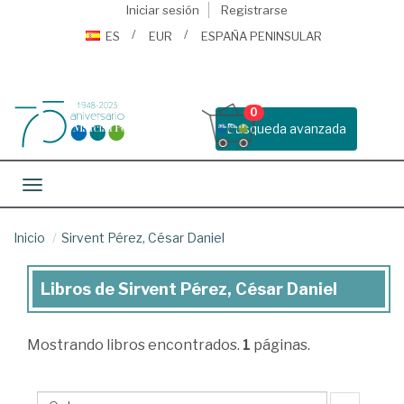
Iniciar sesión
Registrarse
ES
EUR
ESPAÑA PENINSULAR
0
Busqueda avanzada
Toggle navigation
Inicio
Sirvent Pérez, César Daniel
Libros de Sirvent Pérez, César Daniel
Libros
de
Mostrando
libros encontrados.
1
páginas.
Sirvent
Pérez,