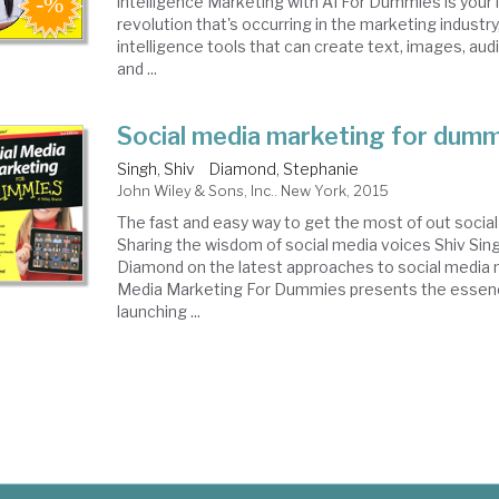
intelligence Marketing with AI For Dummies is your 
revolution that's occurring in the marketing industry,
intelligence tools that can create text, images, aud
and ...
Social media marketing for dum
Singh, Shiv
Diamond, Stephanie
John Wiley & Sons, Inc.. New York, 2015
The fast and easy way to get the most of out socia
Sharing the wisdom of social media voices Shiv Sin
Diamond on the latest approaches to social media 
Media Marketing For Dummies presents the essenc
launching ...