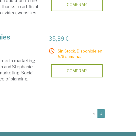
introduction to the
COMPRAR
 thanks to artificial
io, video, websites,
mies
35,39 €
Sin Stock. Disponible en
5/6 semanas.
l media marketing
gh and Stephanie
COMPRAR
marketing, Social
e of planning,
(current)
«
1