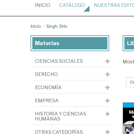
(CURRENT)
INICIO
CATÁLOGO
NUESTRAS
EDIT
Inicio
Singh, Shiv
Materias
Li
Lib
de
CIENCIAS SOCIALES
Mos
Sin
Shi
DERECHO
ECONOMÍA
EMPRESA
HISTORIA Y CIENCIAS
HUMANAS
OTRAS CATEGORÍAS