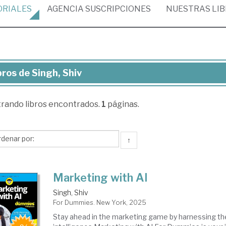
ORIALES
AGENCIA
SUSCRIPCIONES
NUESTRAS
LI
bros de Singh, Shiv
ros
trando
libros encontrados.
1
páginas.
gh,
v
↑
Marketing with AI
Singh, Shiv
For Dummies. New York, 2025
Stay ahead in the marketing game by harnessing the 