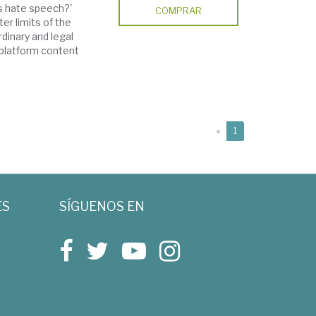
s hate speech?'
COMPRAR
er limits of the
rdinary and legal
 platform content
(current)
«
1
ES
SÍGUENOS EN