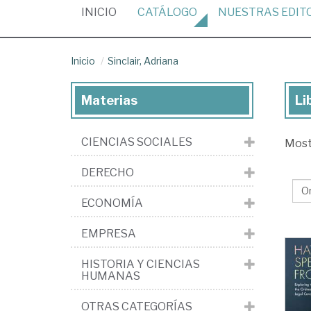
(CURRENT)
INICIO
CATÁLOGO
NUESTRAS
EDIT
Inicio
Sinclair, Adriana
Materias
Li
Lib
de
CIENCIAS SOCIALES
Mos
Sin
Adr
DERECHO
ECONOMÍA
EMPRESA
HISTORIA Y CIENCIAS
HUMANAS
OTRAS CATEGORÍAS