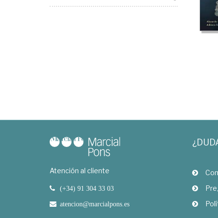
¿DUD
Atención al cliente
Com
Pre
(+34) 91 304 33 03
Polí
atencion@marcialpons.es