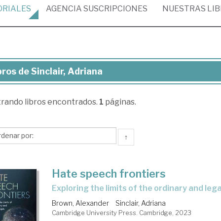
ORIALES
AGENCIA
SUSCRIPCIONES
NUESTRAS
LI
bros de Sinclair, Adriana
ros
trando
libros encontrados.
1
páginas.
clair,
iana
↑
Hate speech frontiers
exploring the limits of the ordinary and le
Brown, Alexander
Sinclair, Adriana
Cambridge University Press. Cambridge, 2023