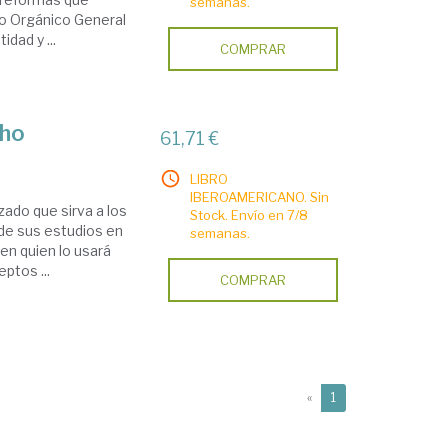
semanas.
go Orgánico General
dad y ...
COMPRAR
cho
61,71 €
LIBRO
IBEROAMERICANO. Sin
izado que sirva a los
Stock. Envío en 7/8
de sus estudios en
semanas.
en quien lo usará
ptos ...
COMPRAR
(current)
«
1