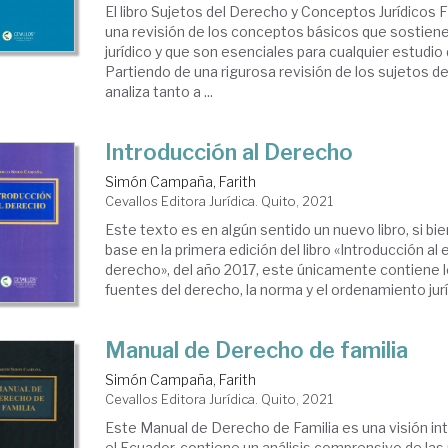
El libro Sujetos del Derecho y Conceptos Jurídicos
una revisión de los conceptos básicos que sostien
jurídico y que son esenciales para cualquier estudio
Partiendo de una rigurosa revisión de los sujetos de
analiza tanto a ...
Introducción al Derecho
Simón Campaña, Farith
Cevallos Editora Jurídica. Quito, 2021
Este texto es en algún sentido un nuevo libro, si bi
base en la primera edición del libro «Introducción al 
derecho», del año 2017, este únicamente contiene lo
fuentes del derecho, la norma y el ordenamiento juríd
Manual de Derecho de familia
Simón Campaña, Farith
Cevallos Editora Jurídica. Quito, 2021
Este Manual de Derecho de Familia es una visión in
el Ecuador, contiene un análisis comprensivo de la