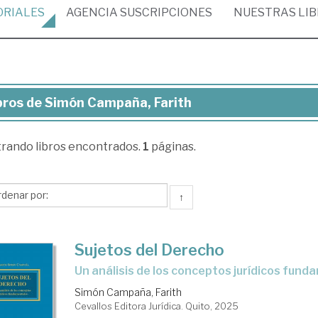
ORIALES
AGENCIA
SUSCRIPCIONES
NUESTRAS
LI
bros de Simón Campaña, Farith
ros
trando
libros encontrados.
1
páginas.
món
mpaña,
ith
↑
Sujetos del Derecho
Un análisis de los conceptos jurídicos fun
Simón Campaña, Farith
Cevallos Editora Jurídica. Quito, 2025