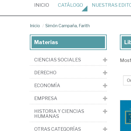
(CURRENT)
INICIO
CATÁLOGO
NUESTRAS
EDIT
Inicio
Simón Campaña, Farith
Materias
Li
Lib
de
CIENCIAS SOCIALES
Mos
Si
Ca
DERECHO
Far
ECONOMÍA
EMPRESA
HISTORIA Y CIENCIAS
HUMANAS
OTRAS CATEGORÍAS