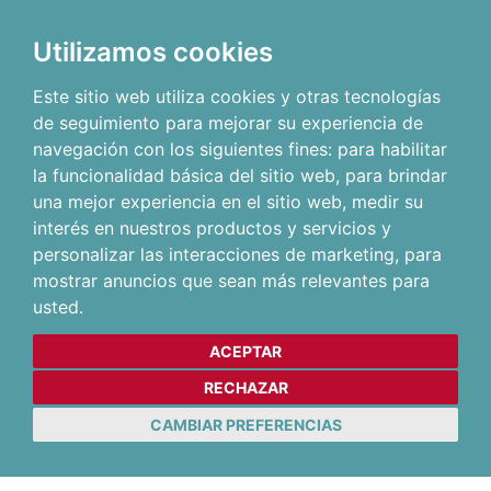
Utilizamos cookies
Este sitio web utiliza cookies y otras tecnologías
de seguimiento para mejorar su experiencia de
navegación con los siguientes fines:
para habilitar
la funcionalidad básica del sitio web
,
para brindar
una mejor experiencia en el sitio web
,
medir su
interés en nuestros productos y servicios y
personalizar las interacciones de marketing
,
para
mostrar anuncios que sean más relevantes para
usted
.
ACEPTAR
RECHAZAR
CAMBIAR PREFERENCIAS