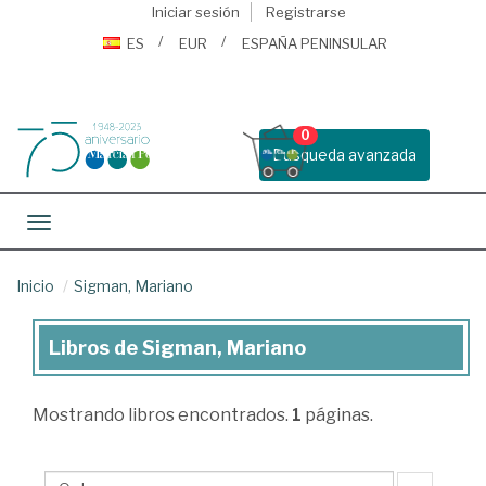
Iniciar sesión
Registrarse
ES
EUR
ESPAÑA PENINSULAR
0
Busqueda avanzada
Toggle navigation
Inicio
Sigman, Mariano
Libros de Sigman, Mariano
Libros
de
Mostrando
libros encontrados.
1
páginas.
Sigman,
Mariano