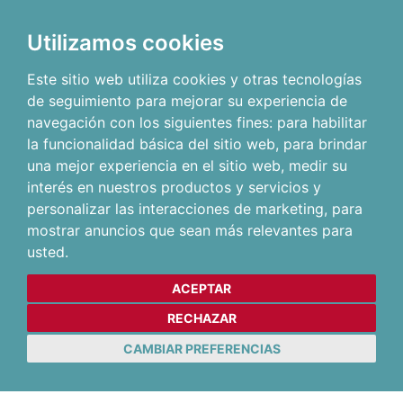
Utilizamos cookies
Este sitio web utiliza cookies y otras tecnologías
de seguimiento para mejorar su experiencia de
navegación con los siguientes fines:
para habilitar
la funcionalidad básica del sitio web
,
para brindar
una mejor experiencia en el sitio web
,
medir su
interés en nuestros productos y servicios y
personalizar las interacciones de marketing
,
para
mostrar anuncios que sean más relevantes para
usted
.
ACEPTAR
RECHAZAR
CAMBIAR PREFERENCIAS