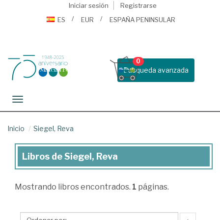
Iniciar sesión
Registrarse
ES
EUR
ESPAÑA PENINSULAR
0
Busqueda avanzada
Toggle navigation
Inicio
Siegel, Reva
Libros de Siegel, Reva
Libros
de
Mostrando
libros encontrados.
1
páginas.
Siegel,
Reva