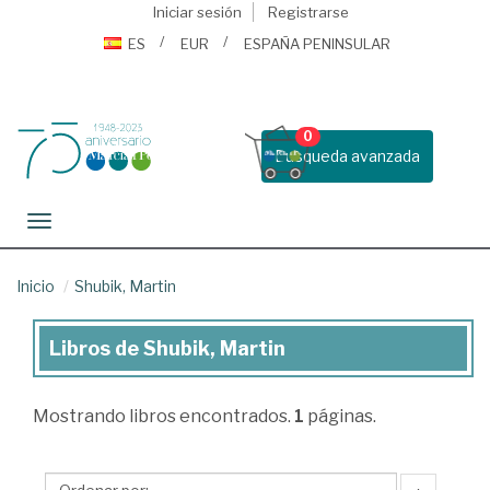
Iniciar sesión
Registrarse
ES
EUR
ESPAÑA PENINSULAR
0
Busqueda avanzada
Toggle navigation
Inicio
Shubik, Martin
Libros de Shubik, Martin
Libros
de
Mostrando
libros encontrados.
1
páginas.
Shubik,
Martin