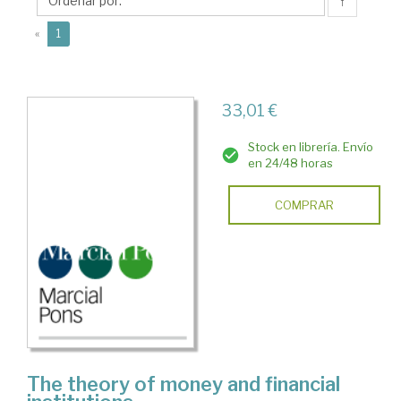
↑
(current)
«
1
33,01 €
Stock en librería. Envío
en 24/48 horas
COMPRAR
The theory of money and financial