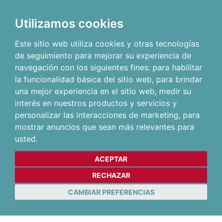
Utilizamos cookies
Este sitio web utiliza cookies y otras tecnologías
de seguimiento para mejorar su experiencia de
navegación con los siguientes fines:
para habilitar
la funcionalidad básica del sitio web
,
para brindar
una mejor experiencia en el sitio web
,
medir su
interés en nuestros productos y servicios y
personalizar las interacciones de marketing
,
para
mostrar anuncios que sean más relevantes para
usted
.
ACEPTAR
RECHAZAR
CAMBIAR PREFERENCIAS