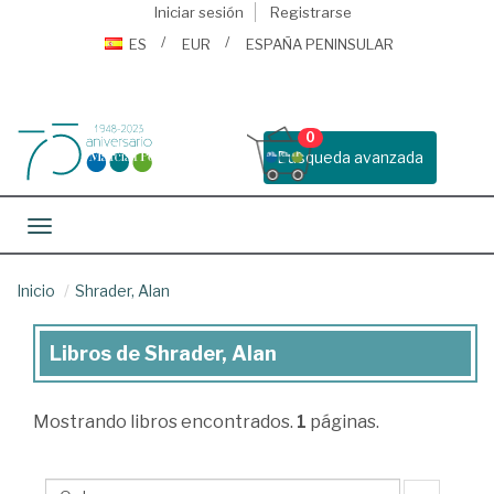
Iniciar sesión
Registrarse
ES
EUR
ESPAÑA PENINSULAR
0
Busqueda avanzada
Toggle navigation
Inicio
Shrader, Alan
Libros de Shrader, Alan
Libros
de
Mostrando
libros encontrados.
1
páginas.
Shrader,
Alan