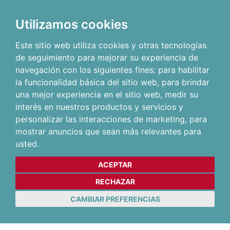
Utilizamos cookies
Este sitio web utiliza cookies y otras tecnologías
de seguimiento para mejorar su experiencia de
navegación con los siguientes fines:
para habilitar
la funcionalidad básica del sitio web
,
para brindar
una mejor experiencia en el sitio web
,
medir su
interés en nuestros productos y servicios y
personalizar las interacciones de marketing
,
para
mostrar anuncios que sean más relevantes para
usted
.
ACEPTAR
RECHAZAR
CAMBIAR PREFERENCIAS