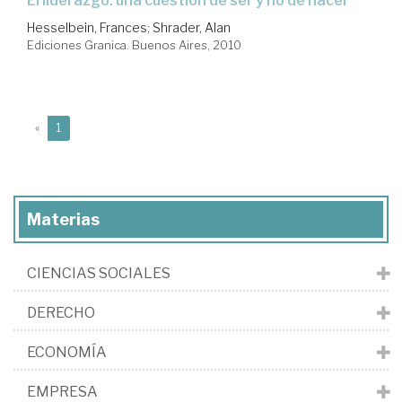
el liderazgo: una cuestión de ser y no de hacer
Hesselbein, Frances
;
Shrader, Alan
Ediciones Granica. Buenos Aires, 2010
(current)
«
1
Materias
CIENCIAS SOCIALES
DERECHO
ECONOMÍA
EMPRESA