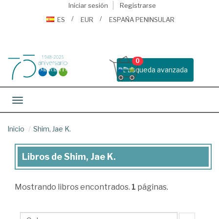
Iniciar sesión
Registrarse
ES
EUR
ESPAÑA PENINSULAR
0
Busqueda avanzada
Toggle navigation
Inicio
Shim, Jae K.
Libros de Shim, Jae K.
Libros
de
Mostrando
libros encontrados.
1
páginas.
Shim,
Jae