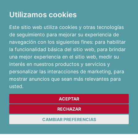
Utilizamos cookies
Este sitio web utiliza cookies y otras tecnologías
de seguimiento para mejorar su experiencia de
navegación con los siguientes fines:
para habilitar
la funcionalidad básica del sitio web
,
para brindar
una mejor experiencia en el sitio web
,
medir su
interés en nuestros productos y servicios y
personalizar las interacciones de marketing
,
para
mostrar anuncios que sean más relevantes para
usted
.
ACEPTAR
RECHAZAR
CAMBIAR PREFERENCIAS