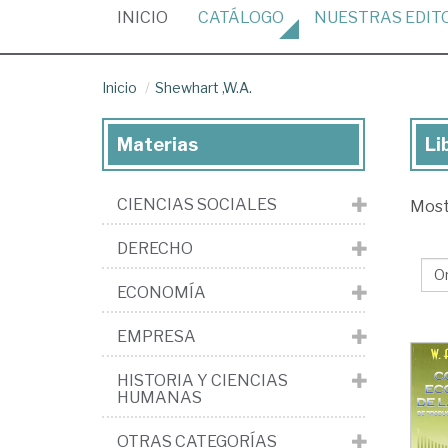
(CURRENT)
INICIO
CATÁLOGO
NUESTRAS
EDIT
Inicio
Shewhart ,W.A.
Materias
Li
Lib
de
CIENCIAS SOCIALES
Mos
Sh
,W.
DERECHO
ECONOMÍA
EMPRESA
HISTORIA Y CIENCIAS
HUMANAS
OTRAS CATEGORÍAS