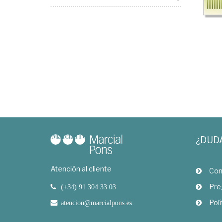
¿DUD
Atención al cliente
Com
Pre
(+34) 91 304 33 03
Polí
atencion@marcialpons.es