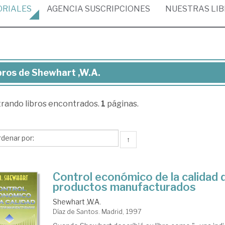
ORIALES
AGENCIA
SUSCRIPCIONES
NUESTRAS
LI
bros de Shewhart ,W.A.
ros
trando
libros encontrados.
1
páginas.
ewhart
A.
↑
Control económico de la calidad 
productos manufacturados
Shewhart ,W.A.
Díaz de Santos. Madrid, 1997