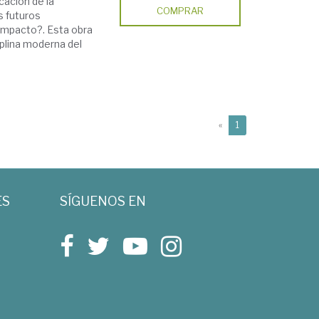
cación de la
COMPRAR
s futuros
impacto?. Esta obra
plina moderna del
(current)
«
1
ES
SÍGUENOS EN