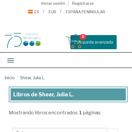
Iniciar sesión
Registrarse
ES
EUR
ESPAÑA PENINSULAR
0
Busqueda avanzada
Toggle navigation
Inicio
Shear, Julia L.
Libros de Shear, Julia L.
Libros
de
Mostrando
libros encontrados.
1
páginas.
Shear,
Julia