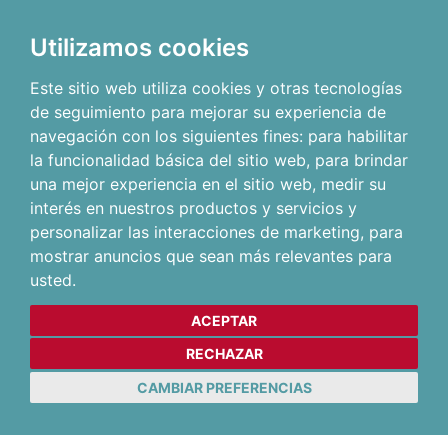
Utilizamos cookies
Este sitio web utiliza cookies y otras tecnologías
de seguimiento para mejorar su experiencia de
navegación con los siguientes fines:
para habilitar
la funcionalidad básica del sitio web
,
para brindar
una mejor experiencia en el sitio web
,
medir su
interés en nuestros productos y servicios y
personalizar las interacciones de marketing
,
para
mostrar anuncios que sean más relevantes para
usted
.
ACEPTAR
RECHAZAR
CAMBIAR PREFERENCIAS