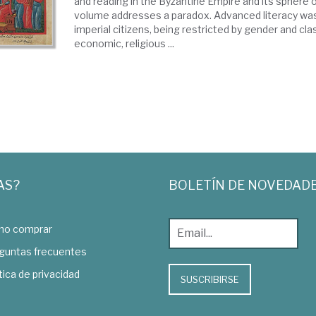
and reading in the Byzantine Empire and its sphere of
volume addresses a paradox. Advanced literacy wa
imperial citizens, being restricted by gender and cla
economic, religious ...
AS?
BOLETÍN DE NOVEDAD
o comprar
guntas frecuentes
tica de privacidad
SUSCRIBIRSE