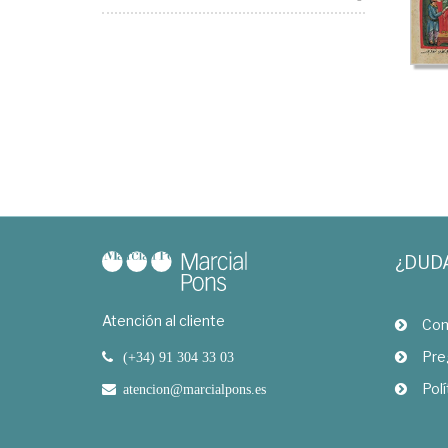
¿DUD
Atención al cliente
Com
Pre
(+34) 91 304 33 03
Polí
atencion@marcialpons.es