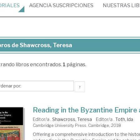
ORIALES
AGENCIA
SUSCRIPCIONES
NUESTRAS
LI
bros de Shawcross, Teresa
ros
trando
libros encontrados.
1
páginas.
awcross,
resa
↑
Reading in the Byzantine Empire
Editor/a .
Shawcross, Teresa
Editor/a .
Toth, Ida
Cambridge University Press. Cambridge, 2018
Offering a comprehensive introduction to the histo