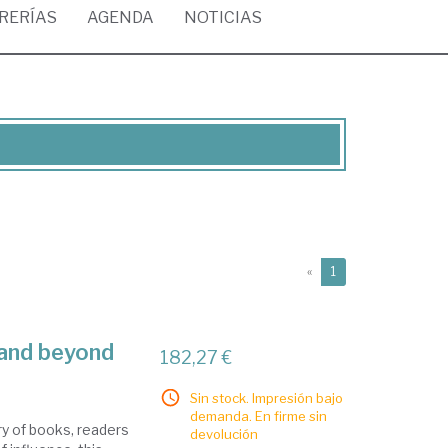
BRERÍAS
AGENDA
NOTICIAS
(current)
«
1
 and beyond
182,27 €
Sin stock. Impresión bajo
demanda. En firme sin
ry of books, readers
devolución