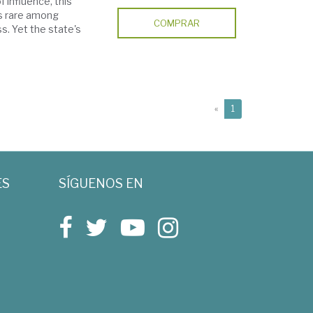
 influence, this
s rare among
COMPRAR
ss. Yet the state's
(current)
«
1
ES
SÍGUENOS EN