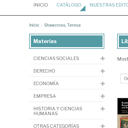
(CURRENT)
INICIO
CATÁLOGO
NUESTRAS
EDIT
Inicio
Shawcross, Teresa
Materias
Li
Lib
de
CIENCIAS SOCIALES
Mos
Sh
Te
DERECHO
ECONOMÍA
EMPRESA
HISTORIA Y CIENCIAS
HUMANAS
OTRAS CATEGORÍAS