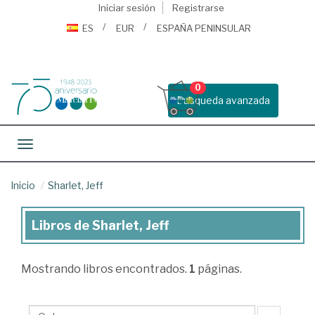
Iniciar sesión
Registrarse
ES
EUR
ESPAÑA PENINSULAR
0
Busqueda avanzada
Toggle navigation
Inicio
Sharlet, Jeff
Libros de Sharlet, Jeff
Libros
de
Mostrando
libros encontrados.
1
páginas.
Sharlet,
Jeff