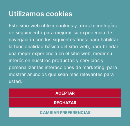
Utilizamos cookies
Este sitio web utiliza cookies y otras tecnologías
de seguimiento para mejorar su experiencia de
navegación con los siguientes fines:
para habilitar
la funcionalidad básica del sitio web
,
para brindar
una mejor experiencia en el sitio web
,
medir su
interés en nuestros productos y servicios y
personalizar las interacciones de marketing
,
para
mostrar anuncios que sean más relevantes para
usted
.
ACEPTAR
RECHAZAR
CAMBIAR PREFERENCIAS