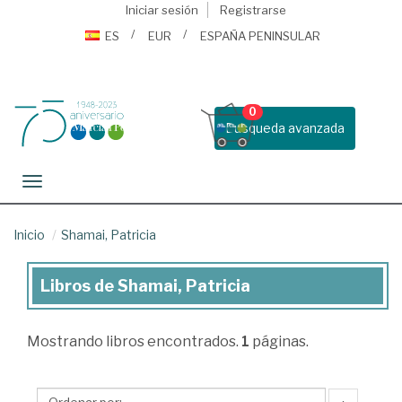
Iniciar sesión
Registrarse
ES
EUR
ESPAÑA PENINSULAR
0
Busqueda avanzada
Toggle navigation
Inicio
Shamai, Patricia
Libros de Shamai, Patricia
Libros
de
Mostrando
libros encontrados.
1
páginas.
Shamai,
Patricia