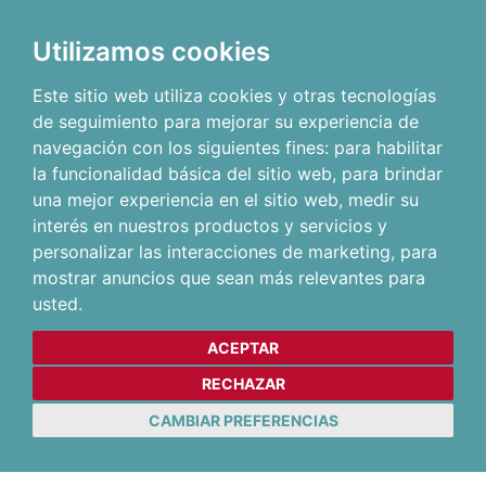
Utilizamos cookies
Este sitio web utiliza cookies y otras tecnologías
de seguimiento para mejorar su experiencia de
navegación con los siguientes fines:
para habilitar
la funcionalidad básica del sitio web
,
para brindar
una mejor experiencia en el sitio web
,
medir su
interés en nuestros productos y servicios y
personalizar las interacciones de marketing
,
para
mostrar anuncios que sean más relevantes para
usted
.
ACEPTAR
RECHAZAR
CAMBIAR PREFERENCIAS