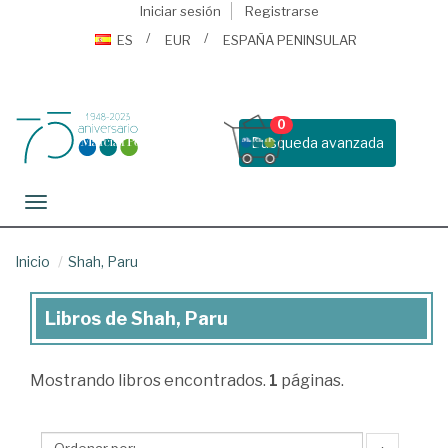
Iniciar sesión
Registrarse
ES
EUR
ESPAÑA PENINSULAR
0
Busqueda avanzada
Toggle navigation
Inicio
Shah, Paru
Libros de Shah, Paru
Libros
de
Mostrando
libros encontrados.
1
páginas.
Shah,
Paru