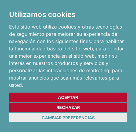
Utilizamos cookies
Este sitio web utiliza cookies y otras tecnologías
de seguimiento para mejorar su experiencia de
navegación con los siguientes fines:
para habilitar
la funcionalidad básica del sitio web
,
para brindar
una mejor experiencia en el sitio web
,
medir su
interés en nuestros productos y servicios y
personalizar las interacciones de marketing
,
para
mostrar anuncios que sean más relevantes para
usted
.
ACEPTAR
RECHAZAR
CAMBIAR PREFERENCIAS