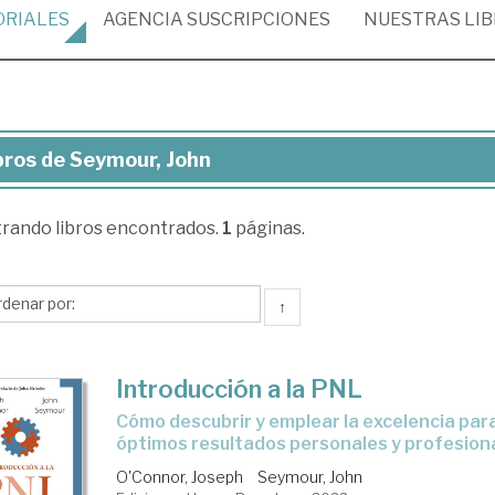
ORIALES
AGENCIA
SUSCRIPCIONES
NUESTRAS
LI
bros de Seymour, John
ros
trando
libros encontrados.
1
páginas.
ymour,
hn
↑
Introducción a la PNL
cómo descubrir y emplear la excelencia para obtener
óptimos resultados personales y profesion
O'Connor, Joseph
Seymour, John