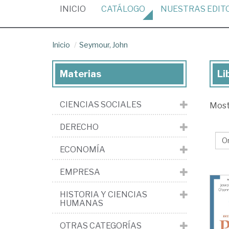
(CURRENT)
INICIO
CATÁLOGO
NUESTRAS
EDIT
Inicio
Seymour, John
Materias
Li
Lib
de
CIENCIAS SOCIALES
Mos
Se
Jo
DERECHO
ECONOMÍA
EMPRESA
HISTORIA Y CIENCIAS
HUMANAS
OTRAS CATEGORÍAS