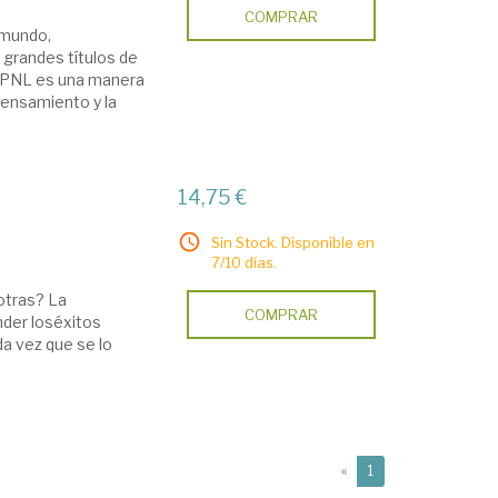
COMPRAR
 mundo,
 grandes títulos de
a PNL es una manera
pensamiento y la
14,75 €
Sin Stock. Disponible en
7/10 días.
otras? La
COMPRAR
der loséxitos
a vez que se lo
(current)
«
1