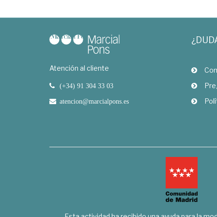
¿DUD
Atención al cliente
Com
Pre
(+34) 91 304 33 03
Polí
atencion@marcialpons.es
Esta actividad ha recibido una ayuda para la mode