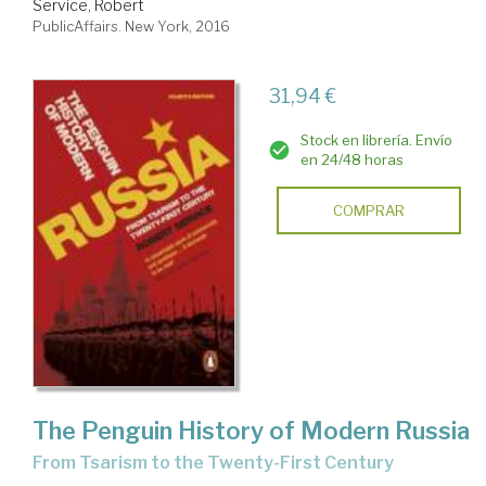
Service, Robert
PublicAffairs. New York, 2016
31,94 €
Stock en librería. Envío
en 24/48 horas
COMPRAR
The Penguin History of Modern Russia
from Tsarism to the Twenty-First Century