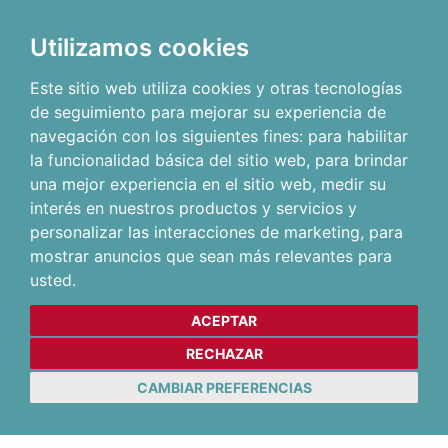
Utilizamos cookies
Este sitio web utiliza cookies y otras tecnologías
de seguimiento para mejorar su experiencia de
navegación con los siguientes fines:
para habilitar
la funcionalidad básica del sitio web
,
para brindar
una mejor experiencia en el sitio web
,
medir su
interés en nuestros productos y servicios y
personalizar las interacciones de marketing
,
para
mostrar anuncios que sean más relevantes para
usted
.
ACEPTAR
RECHAZAR
CAMBIAR PREFERENCIAS