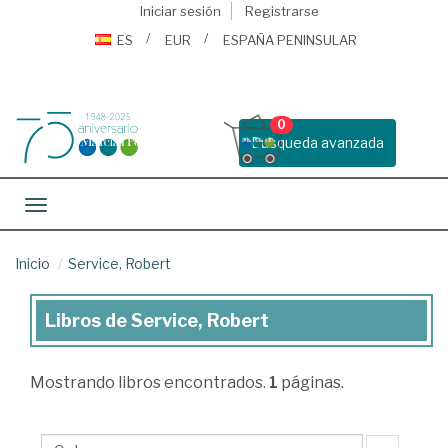
Iniciar sesión
Registrarse
ES
EUR
ESPAÑA PENINSULAR
0
Busqueda avanzada
Toggle navigation
Inicio
Service, Robert
Libros de Service, Robert
Libros
de
Mostrando
libros encontrados.
1
páginas.
Service,
Robert