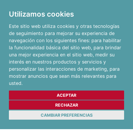
Utilizamos cookies
Este sitio web utiliza cookies y otras tecnologías
de seguimiento para mejorar su experiencia de
navegación con los siguientes fines:
para habilitar
la funcionalidad básica del sitio web
,
para brindar
una mejor experiencia en el sitio web
,
medir su
interés en nuestros productos y servicios y
personalizar las interacciones de marketing
,
para
mostrar anuncios que sean más relevantes para
usted
.
ACEPTAR
RECHAZAR
CAMBIAR PREFERENCIAS