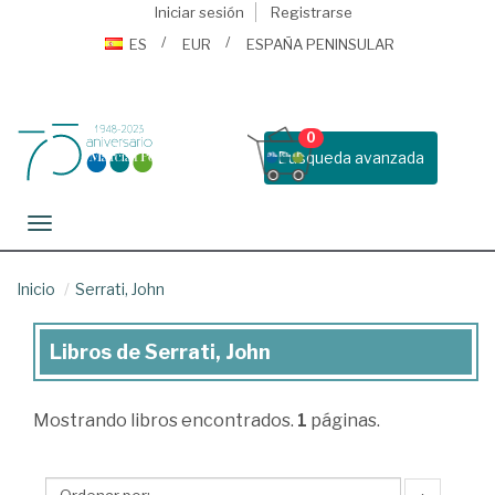
Iniciar sesión
Registrarse
ES
EUR
ESPAÑA PENINSULAR
0
Busqueda avanzada
Toggle navigation
Inicio
Serrati, John
Libros de Serrati, John
Libros
de
Mostrando
libros encontrados.
1
páginas.
Serrati,
John