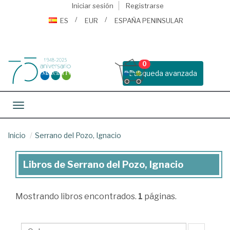
Iniciar sesión
Registrarse
ES
EUR
ESPAÑA PENINSULAR
0
Busqueda avanzada
Toggle navigation
Inicio
Serrano del Pozo, Ignacio
Libros de Serrano del Pozo, Ignacio
Libros
de
Mostrando
libros encontrados.
1
páginas.
Serrano
del