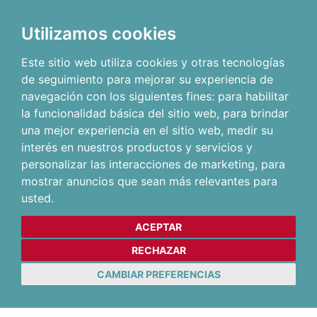
Utilizamos cookies
Este sitio web utiliza cookies y otras tecnologías
de seguimiento para mejorar su experiencia de
navegación con los siguientes fines:
para habilitar
la funcionalidad básica del sitio web
,
para brindar
una mejor experiencia en el sitio web
,
medir su
interés en nuestros productos y servicios y
personalizar las interacciones de marketing
,
para
mostrar anuncios que sean más relevantes para
usted
.
ACEPTAR
RECHAZAR
CAMBIAR PREFERENCIAS