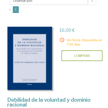
Pozo,
↑
Ignacio
(current)
«
1
16,00 €
Sin Stock. Disponible en
7/10 días.
COMPRAR
Debilidad de la voluntad y dominio
racional