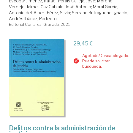
Escobar Jiménez, Rafael
;
Perals Calleja, José
;
Moreno
Verdejo, Jaime
;
Díaz Cabiale, José Antonio
;
Moral García,
Antonio del
;
Albert Pérez, Silvia
;
Serrano Butragueño, Ignacio
;
Andrés Ibáñez, Perfecto
Editorial Comares. Granada, 2021
29,45 €
Agotado/Descatalogado.
Puede solicitar
búsqueda.
Delitos contra la administración de