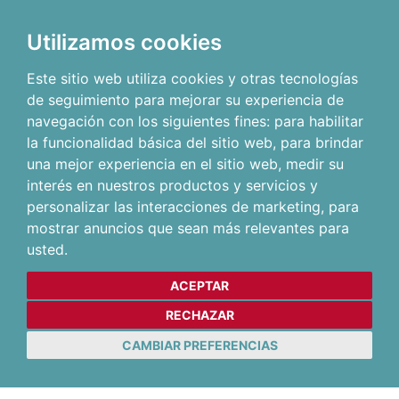
Utilizamos cookies
Este sitio web utiliza cookies y otras tecnologías
de seguimiento para mejorar su experiencia de
navegación con los siguientes fines:
para habilitar
la funcionalidad básica del sitio web
,
para brindar
una mejor experiencia en el sitio web
,
medir su
interés en nuestros productos y servicios y
personalizar las interacciones de marketing
,
para
mostrar anuncios que sean más relevantes para
usted
.
ACEPTAR
RECHAZAR
CAMBIAR PREFERENCIAS