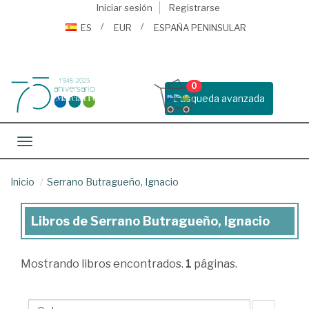
Iniciar sesión
Registrarse
ES
EUR
ESPAÑA PENINSULAR
0
Busqueda avanzada
Toggle navigation
Inicio
Serrano Butragueño, Ignacio
Libros de Serrano Butragueño, Ignacio
Libros
de
Mostrando
libros encontrados.
1
páginas.
Serrano
Butragueño,