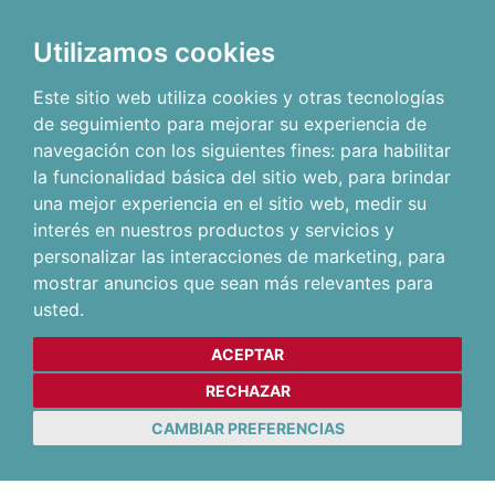
Utilizamos cookies
Este sitio web utiliza cookies y otras tecnologías
de seguimiento para mejorar su experiencia de
navegación con los siguientes fines:
para habilitar
la funcionalidad básica del sitio web
,
para brindar
una mejor experiencia en el sitio web
,
medir su
interés en nuestros productos y servicios y
personalizar las interacciones de marketing
,
para
mostrar anuncios que sean más relevantes para
usted
.
ACEPTAR
RECHAZAR
CAMBIAR PREFERENCIAS