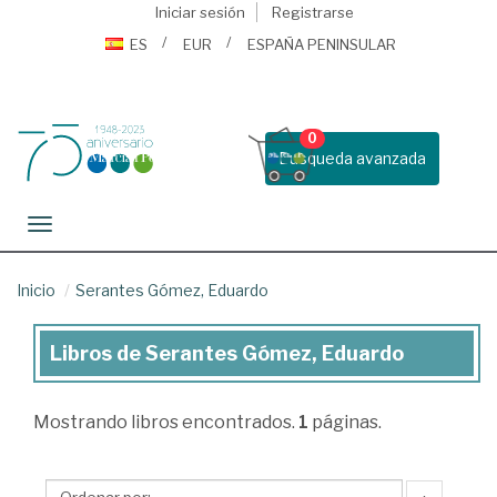
Iniciar sesión
Registrarse
ES
EUR
ESPAÑA PENINSULAR
0
Busqueda avanzada
Toggle navigation
Inicio
Serantes Gómez, Eduardo
Libros de Serantes Gómez, Eduardo
Libros
de
Mostrando
libros encontrados.
1
páginas.
Serantes
Gómez,