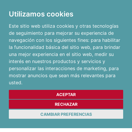
Utilizamos cookies
Este sitio web utiliza cookies y otras tecnologías
de seguimiento para mejorar su experiencia de
navegación con los siguientes fines:
para habilitar
la funcionalidad básica del sitio web
,
para brindar
una mejor experiencia en el sitio web
,
medir su
interés en nuestros productos y servicios y
personalizar las interacciones de marketing
,
para
mostrar anuncios que sean más relevantes para
usted
.
ACEPTAR
RECHAZAR
CAMBIAR PREFERENCIAS