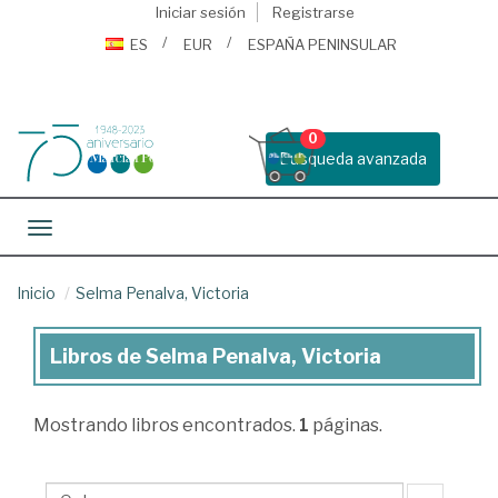
Iniciar sesión
Registrarse
ES
EUR
ESPAÑA PENINSULAR
0
Busqueda avanzada
Toggle navigation
Inicio
Selma Penalva, Victoria
Libros de Selma Penalva, Victoria
Libros
de
Mostrando
libros encontrados.
1
páginas.
Selma
Penalva,