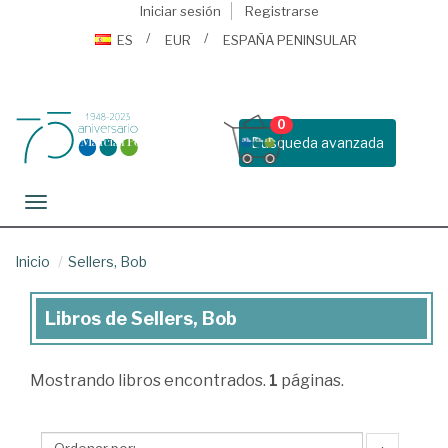
Iniciar sesión
Registrarse
ES
EUR
ESPAÑA PENINSULAR
0
Busqueda avanzada
Toggle navigation
Inicio
Sellers, Bob
Libros de Sellers, Bob
Libros
de
Mostrando
libros encontrados.
1
páginas.
Sellers,
Bob