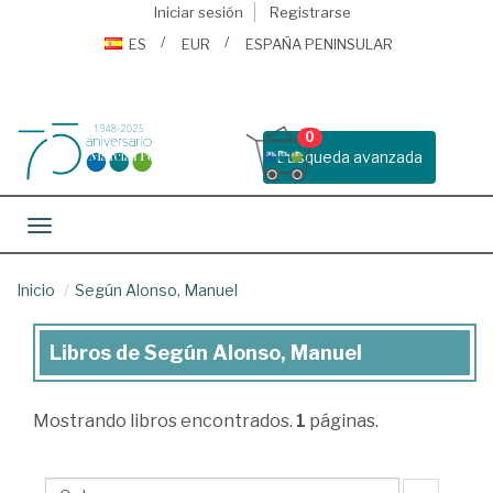
Iniciar sesión
Registrarse
ES
EUR
ESPAÑA PENINSULAR
0
Busqueda avanzada
Toggle navigation
Inicio
Según Alonso, Manuel
Libros de Según Alonso, Manuel
Libros
de
Mostrando
libros encontrados.
1
páginas.
Según
Alonso,