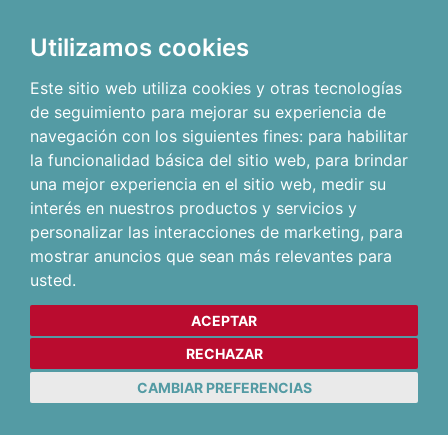
Utilizamos cookies
Este sitio web utiliza cookies y otras tecnologías
de seguimiento para mejorar su experiencia de
navegación con los siguientes fines:
para habilitar
la funcionalidad básica del sitio web
,
para brindar
una mejor experiencia en el sitio web
,
medir su
interés en nuestros productos y servicios y
personalizar las interacciones de marketing
,
para
mostrar anuncios que sean más relevantes para
usted
.
ACEPTAR
RECHAZAR
CAMBIAR PREFERENCIAS