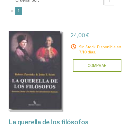
↑
(current)
«
1
24,00 €
Sin Stock. Disponible en
7/10 días.
COMPRAR
La querella de los filósofos