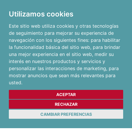
Utilizamos cookies
Este sitio web utiliza cookies y otras tecnologías
de seguimiento para mejorar su experiencia de
navegación con los siguientes fines:
para habilitar
la funcionalidad básica del sitio web
,
para brindar
una mejor experiencia en el sitio web
,
medir su
interés en nuestros productos y servicios y
personalizar las interacciones de marketing
,
para
mostrar anuncios que sean más relevantes para
usted
.
ACEPTAR
RECHAZAR
CAMBIAR PREFERENCIAS