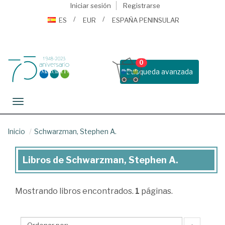
Iniciar sesión
Registrarse
ES
EUR
ESPAÑA PENINSULAR
0
Busqueda avanzada
Toggle navigation
Inicio
Schwarzman, Stephen A.
Libros de Schwarzman, Stephen A.
Libros
de
Mostrando
libros encontrados.
1
páginas.
Schwarzman,
Stephen