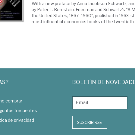
With a new preface by Anna Jacobson Schwartz; and
by Peter L. Bernstein. Friedman and Schwartz's "A 
the United States, 1867- 1960", published in 1963, s
most influential economics books of the twentieth c
AS?
BOLETÍN DE NOVEDAD
o comprar
guntas frecuentes
tica de privacidad
SUSCRIBIRSE