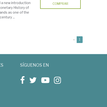
 a new introduction
COMPRAR
Monetary History of
tands as one of the
entury ...
(current)
«
1
ES
SÍGUENOS EN