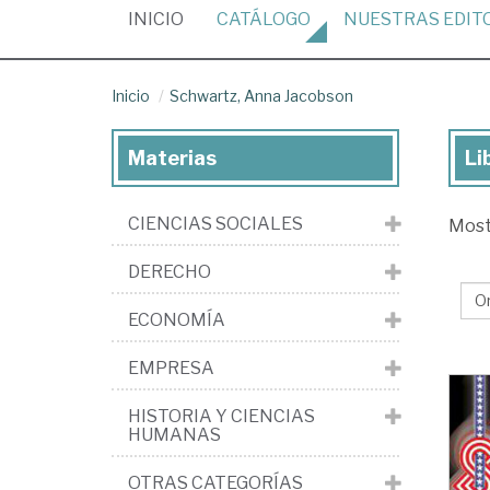
(CURRENT)
INICIO
CATÁLOGO
NUESTRAS
EDIT
Inicio
Schwartz, Anna Jacobson
Materias
Li
Lib
de
CIENCIAS SOCIALES
Mos
Sc
An
DERECHO
Ja
ECONOMÍA
EMPRESA
HISTORIA Y CIENCIAS
HUMANAS
OTRAS CATEGORÍAS