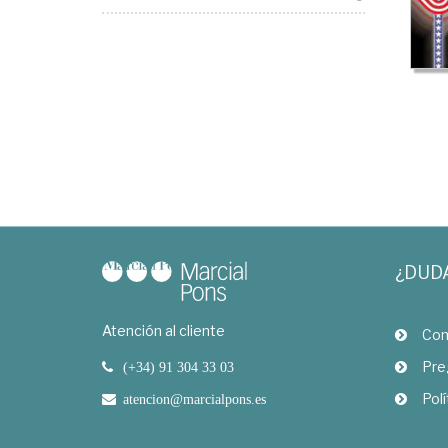
¿DUD
Atención al cliente
Com
Pre
(+34) 91 304 33 03
Polí
atencion@marcialpons.es