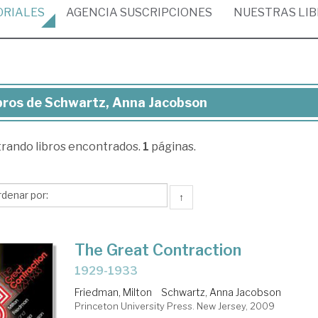
ORIALES
AGENCIA
SUSCRIPCIONES
NUESTRAS
LI
bros de Schwartz, Anna Jacobson
ros
trando
libros encontrados.
1
páginas.
hwartz,
na
cobson
↑
The Great Contraction
1929-1933
Friedman, Milton
Schwartz, Anna Jacobson
Princeton University Press. New Jersey, 2009