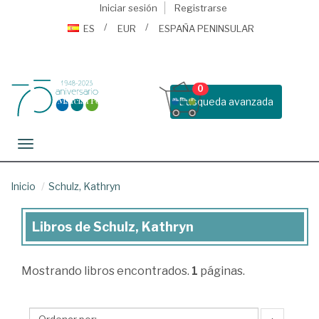
Iniciar sesión
Registrarse
ES
EUR
ESPAÑA PENINSULAR
0
Busqueda avanzada
Toggle navigation
Inicio
Schulz, Kathryn
Libros de Schulz, Kathryn
Libros
de
Mostrando
libros encontrados.
1
páginas.
Schulz,
Kathryn