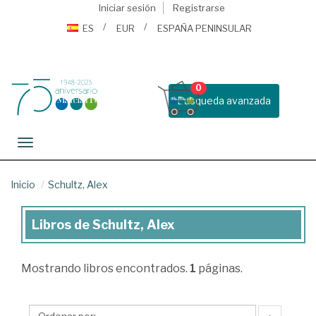
Iniciar sesión
Registrarse
ES
EUR
ESPAÑA PENINSULAR
0
Busqueda avanzada
Toggle navigation
Inicio
Schultz, Alex
Libros de Schultz, Alex
Libros
de
Mostrando
libros encontrados.
1
páginas.
Schultz,
Alex