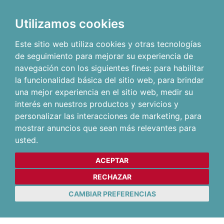
Utilizamos cookies
Este sitio web utiliza cookies y otras tecnologías
de seguimiento para mejorar su experiencia de
navegación con los siguientes fines:
para habilitar
la funcionalidad básica del sitio web
,
para brindar
una mejor experiencia en el sitio web
,
medir su
interés en nuestros productos y servicios y
personalizar las interacciones de marketing
,
para
mostrar anuncios que sean más relevantes para
usted
.
ACEPTAR
RECHAZAR
CAMBIAR PREFERENCIAS