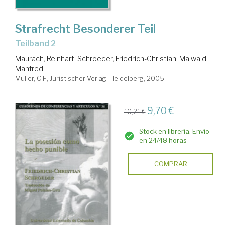
Strafrecht Besonderer Teil
Teilband 2
Maurach, Reinhart
;
Schroeder, Friedrich-Christian
;
Maiwald,
Manfred
Müller, C.F., Juristischer Verlag. Heidelberg, 2005
9,70 €
10,21 €
Stock en librería. Envío
en 24/48 horas
COMPRAR