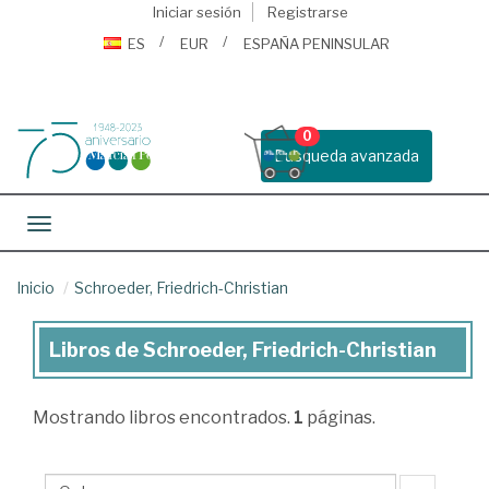
Iniciar sesión
Registrarse
ES
EUR
ESPAÑA PENINSULAR
0
Busqueda avanzada
Toggle navigation
Inicio
Schroeder, Friedrich-Christian
Libros de Schroeder, Friedrich-Christian
Libros
de
Mostrando
libros encontrados.
1
páginas.
Schroeder,
Friedrich-