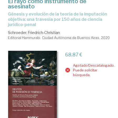
El rayo como instrumento de
asesinato
Génesis y evolución de la teoría de la imputación
objetiva: una travesía por 150 años de ciencia
jurídico-penal
Schroeder, Friedrich-Christian
Editorial Hammurabi. Ciudad Autónoma de Buenos Aires, 2020
68,87 €
Agotado/Descatalogado.
Puede solicitar
búsqueda.