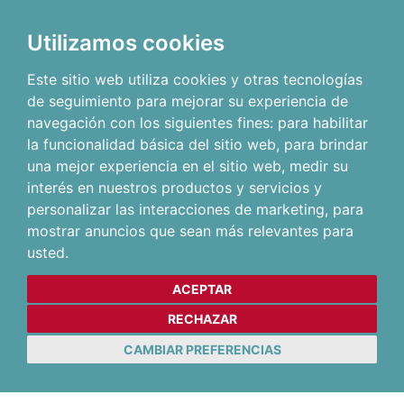
Utilizamos cookies
Este sitio web utiliza cookies y otras tecnologías
de seguimiento para mejorar su experiencia de
navegación con los siguientes fines:
para habilitar
la funcionalidad básica del sitio web
,
para brindar
una mejor experiencia en el sitio web
,
medir su
interés en nuestros productos y servicios y
personalizar las interacciones de marketing
,
para
mostrar anuncios que sean más relevantes para
usted
.
ACEPTAR
RECHAZAR
CAMBIAR PREFERENCIAS