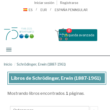
Iniciar sesión
Registrarse
ES
EUR
ESPAÑA PENINSULAR
0
Busqueda avanzada
Toggle navigation
Inicio
Schrödinger, Erwin (1887-1961)
Libros de Schrödinger, Erwin (1887-1961)
Libros
de
Mostrando
libros encontrados.
1
páginas.
Schrödinger,
Erwin