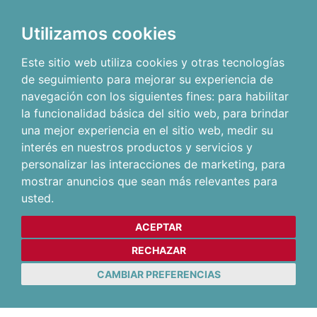
Utilizamos cookies
Este sitio web utiliza cookies y otras tecnologías
de seguimiento para mejorar su experiencia de
navegación con los siguientes fines:
para habilitar
la funcionalidad básica del sitio web
,
para brindar
una mejor experiencia en el sitio web
,
medir su
interés en nuestros productos y servicios y
personalizar las interacciones de marketing
,
para
mostrar anuncios que sean más relevantes para
usted
.
ACEPTAR
RECHAZAR
CAMBIAR PREFERENCIAS