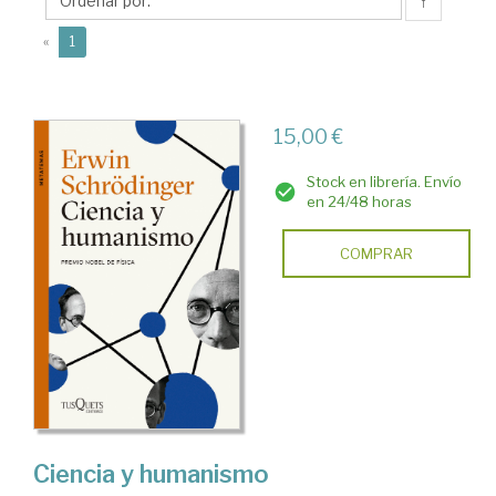
(1887-
↑
1961)
(current)
«
1
15,00 €
Stock en librería. Envío
en 24/48 horas
COMPRAR
Ciencia y humanismo