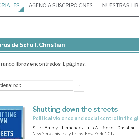
ORIALES
AGENCIA
SUSCRIPCIONES
NUESTRAS
LI
bros de Scholl, Christian
ros
trando
libros encontrados.
1
páginas.
oll,
istian
↑
Shutting down the streets
Political violence and social control in the g
Starr, Amory
Fernandez, Luis A.
Scholl, Christian
New York University Press. New York, 2012