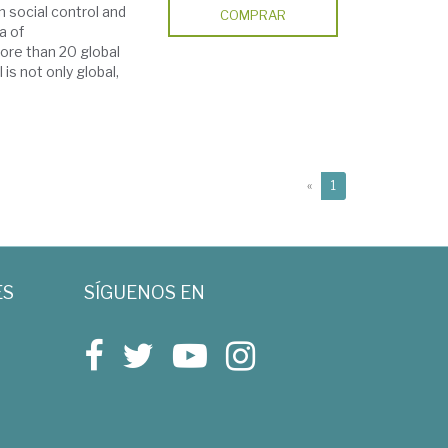
 social control and
COMPRAR
a of
more than 20 global
s not only global,
(current)
«
1
ES
SÍGUENOS EN