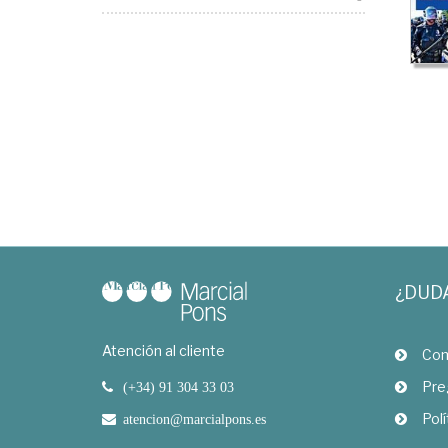
¿DUD
Atención al cliente
Com
Pre
(+34) 91 304 33 03
Polí
atencion@marcialpons.es