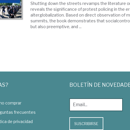
Shutting down the streets revamps the literature on
reveals the significance of protest policing in the er
alterglobalization. Based on direct observation of 
summits, the book demonstrates that socialcontrol i
but also preemptive, and ...
AS?
BOLETÍN DE NOVEDAD
o comprar
guntas frecuentes
tica de privacidad
SUSCRIBIRSE