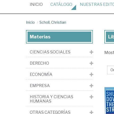
(CURRENT)
INICIO
CATÁLOGO
NUESTRAS
EDIT
Inicio
Scholl, Christian
Materias
Li
Lib
de
CIENCIAS SOCIALES
Mos
Sch
Chr
DERECHO
ECONOMÍA
EMPRESA
HISTORIA Y CIENCIAS
HUMANAS
OTRAS CATEGORÍAS