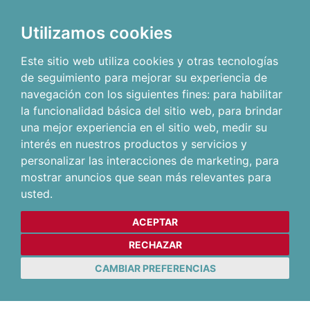
Utilizamos cookies
Este sitio web utiliza cookies y otras tecnologías
de seguimiento para mejorar su experiencia de
navegación con los siguientes fines:
para habilitar
la funcionalidad básica del sitio web
,
para brindar
una mejor experiencia en el sitio web
,
medir su
interés en nuestros productos y servicios y
personalizar las interacciones de marketing
,
para
mostrar anuncios que sean más relevantes para
usted
.
ACEPTAR
RECHAZAR
CAMBIAR PREFERENCIAS