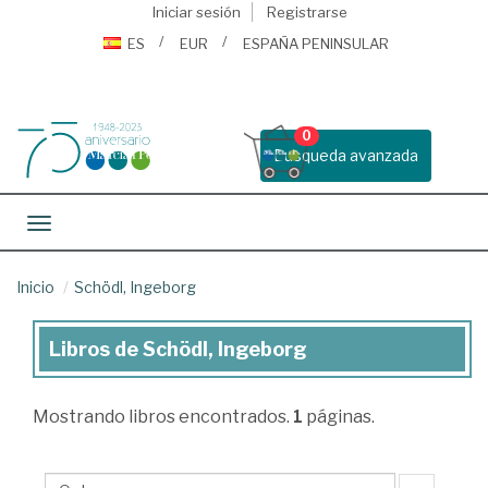
Iniciar sesión
Registrarse
ES
EUR
ESPAÑA PENINSULAR
0
Busqueda avanzada
Toggle navigation
Inicio
Schödl, Ingeborg
Libros de Schödl, Ingeborg
Libros
de
Mostrando
libros encontrados.
1
páginas.
Schödl,
Ingeborg