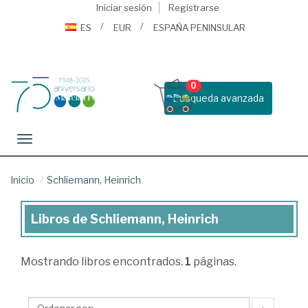
Iniciar sesión
Registrarse
ES
EUR
ESPAÑA PENINSULAR
0
Busqueda avanzada
Toggle navigation
Inicio
Schliemann, Heinrich
Libros de Schliemann, Heinrich
Libros
de
Mostrando
libros encontrados.
1
páginas.
Schliemann,
Heinrich