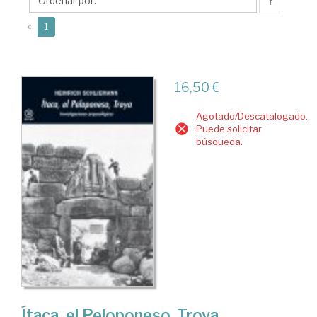
↑
(current)
«
1
16,50 €
Agotado/Descatalogado.
Puede solicitar
búsqueda.
Ítaca, el Peloponeso, Troya