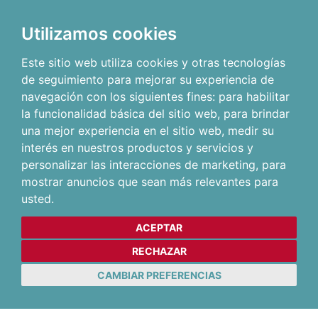
Utilizamos cookies
Este sitio web utiliza cookies y otras tecnologías
de seguimiento para mejorar su experiencia de
navegación con los siguientes fines:
para habilitar
la funcionalidad básica del sitio web
,
para brindar
una mejor experiencia en el sitio web
,
medir su
interés en nuestros productos y servicios y
personalizar las interacciones de marketing
,
para
mostrar anuncios que sean más relevantes para
usted
.
ACEPTAR
RECHAZAR
CAMBIAR PREFERENCIAS