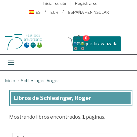
Iniciar sesión
Registrarse
ES
EUR
ESPAÑA PENINSULAR
0
Busqueda avanzada
Toggle navigation
Inicio
Schlesinger, Roger
Libros de Schlesinger, Roger
Libros
de
Mostrando
libros encontrados.
1
páginas.
Schlesinger,
Roger