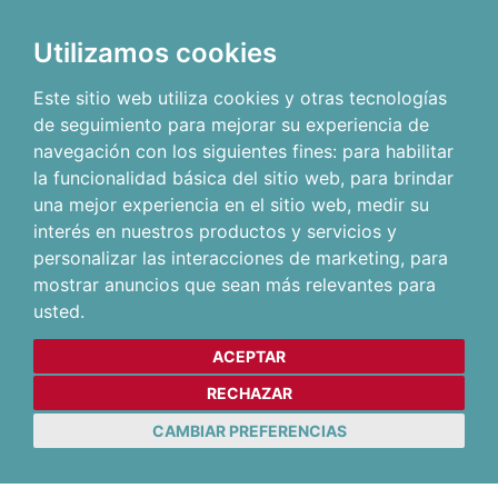
Utilizamos cookies
Este sitio web utiliza cookies y otras tecnologías
de seguimiento para mejorar su experiencia de
navegación con los siguientes fines:
para habilitar
la funcionalidad básica del sitio web
,
para brindar
una mejor experiencia en el sitio web
,
medir su
interés en nuestros productos y servicios y
personalizar las interacciones de marketing
,
para
mostrar anuncios que sean más relevantes para
usted
.
ACEPTAR
RECHAZAR
CAMBIAR PREFERENCIAS