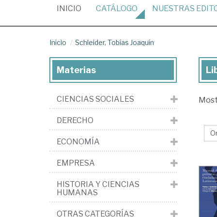
(CURRENT)
INICIO
CATÁLOGO
NUESTRAS
EDIT
Inicio
Schleider, Tobías Joaquín
Materias
Li
Lib
de
CIENCIAS SOCIALES
Mos
Sch
Tob
DERECHO
Joa
ECONOMÍA
EMPRESA
HISTORIA Y CIENCIAS
HUMANAS
OTRAS CATEGORÍAS