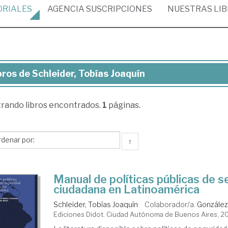
ORIALES
AGENCIA
SUSCRIPCIONES
NUESTRAS
LI
bros de Schleider, Tobías Joaquín
ros
trando
libros encontrados.
1
páginas.
leider,
ías
quín
↑
Manual de políticas públicas de 
ciudadana en Latinoamérica
Schleider, Tobías Joaquín
Colaborador/a.
González
Ediciones Didot. Ciudad Autónoma de Buenos Aires, 2