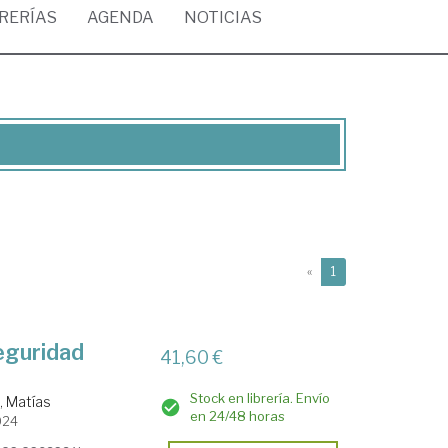
BRERÍAS
AGENDA
NOTICIAS
(current)
«
1
seguridad
41,60 €
Stock en librería. Envío
, Matías
en 24/48 horas
024