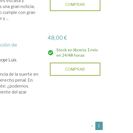
d es escasa y
COMPRAR
s una gran noticia,
 lo cumple con gran
y ...
48,00 €
Stock en librería. Envío
en 24/48 horas
orge Luis
COMPRAR
ncia de la suerte en
 derecho penal. En
ente: ¿podemos
ente del azar
(current)
«
1