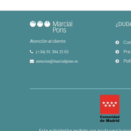
¿DUD
Atención al cliente
Com
Pre
(+34) 91 304 33 03
Polí
atencion@marcialpons.es
Esta actividad ha recibido una ayuda para la mode