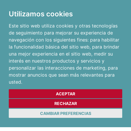
Utilizamos cookies
Este sitio web utiliza cookies y otras tecnologías
de seguimiento para mejorar su experiencia de
navegación con los siguientes fines:
para habilitar
la funcionalidad básica del sitio web
,
para brindar
una mejor experiencia en el sitio web
,
medir su
interés en nuestros productos y servicios y
personalizar las interacciones de marketing
,
para
mostrar anuncios que sean más relevantes para
usted
.
ACEPTAR
RECHAZAR
CAMBIAR PREFERENCIAS