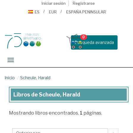
Iniciar sesión
Registrarse
ES
EUR
ESPAÑA PENINSULAR
0
Busqueda avanzada
Toggle navigation
Inicio
Scheule, Harald
Libros de Scheule, Harald
Libros
de
Mostrando
libros encontrados.
1
páginas.
Scheule,
Harald