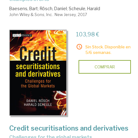
Baesens, Bart
;
Rösch, Daniel
;
Scheule, Harald
John Wiley & Sons, Inc.. New Jersey, 2017
103,98 €
Sin Stock. Disponible en
5/6 semanas.
COMPRAR
Credit securitisations and derivatives
challenges for the global markets