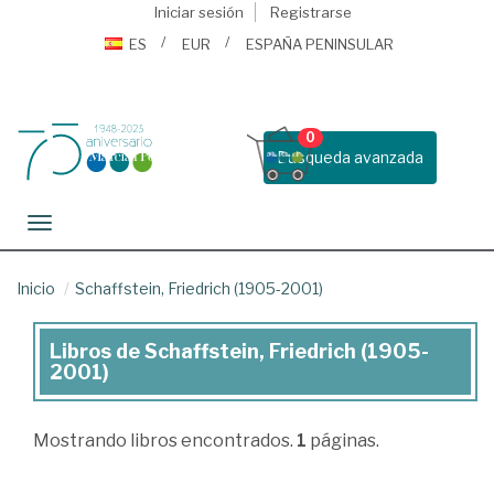
Iniciar sesión
Registrarse
ES
EUR
ESPAÑA PENINSULAR
0
Busqueda avanzada
Toggle navigation
Inicio
Schaffstein, Friedrich (1905-2001)
Libros de Schaffstein, Friedrich (1905-
Libros
2001)
de
Schaffstein,
Mostrando
libros encontrados.
1
páginas.
Friedrich