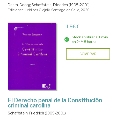
Dahm, Georg
;
Schaffstein, Friedrich (1905-2001)
Ediciones Jurídicas Olejnik. Santiago de Chile, 2020
11,96 €
Stock en librería. Envío
en 24/48 horas
COMPRAR
El Derecho penal de la Constitución
criminal carolina
Schaffstein, Friedrich (1905-2001)