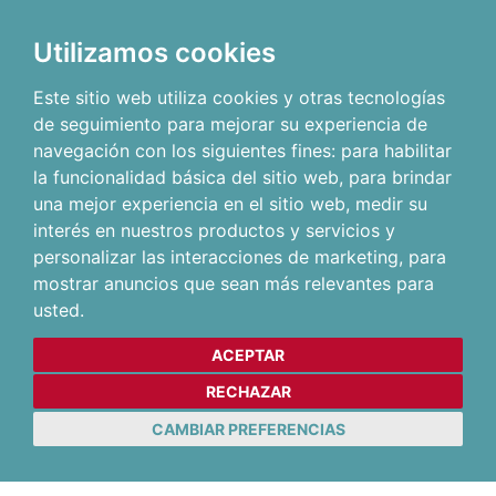
Utilizamos cookies
Este sitio web utiliza cookies y otras tecnologías
de seguimiento para mejorar su experiencia de
navegación con los siguientes fines:
para habilitar
la funcionalidad básica del sitio web
,
para brindar
una mejor experiencia en el sitio web
,
medir su
interés en nuestros productos y servicios y
personalizar las interacciones de marketing
,
para
mostrar anuncios que sean más relevantes para
usted
.
ACEPTAR
RECHAZAR
CAMBIAR PREFERENCIAS