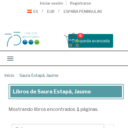
Iniciar sesión
Registrarse
ES
EUR
ESPAÑA PENINSULAR
0
Busqueda avanzada
Toggle navigation
Inicio
Saura Estapà, Jaume
Libros de Saura Estapà, Jaume
Libros
de
Mostrando
libros encontrados.
1
páginas.
Saura
Estapà,