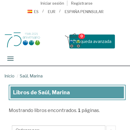
Iniciar sesión
Registrarse
ES
EUR
ESPAÑA PENINSULAR
0
Busqueda avanzada
Toggle navigation
Inicio
Saúl, Marina
Libros de Saúl, Marina
Libros
de
Mostrando
libros encontrados.
1
páginas.
Saúl,
Marina