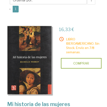
↑
(current)
«
1
16,33 €
LIBRO
IBEROAMERICANO. Sin
Stock. Envío en 7/8
semanas.
COMPRAR
Mi historia de las mujeres