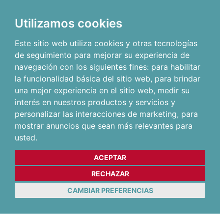
Utilizamos cookies
Este sitio web utiliza cookies y otras tecnologías
de seguimiento para mejorar su experiencia de
navegación con los siguientes fines:
para habilitar
la funcionalidad básica del sitio web
,
para brindar
una mejor experiencia en el sitio web
,
medir su
interés en nuestros productos y servicios y
personalizar las interacciones de marketing
,
para
mostrar anuncios que sean más relevantes para
usted
.
ACEPTAR
RECHAZAR
CAMBIAR PREFERENCIAS